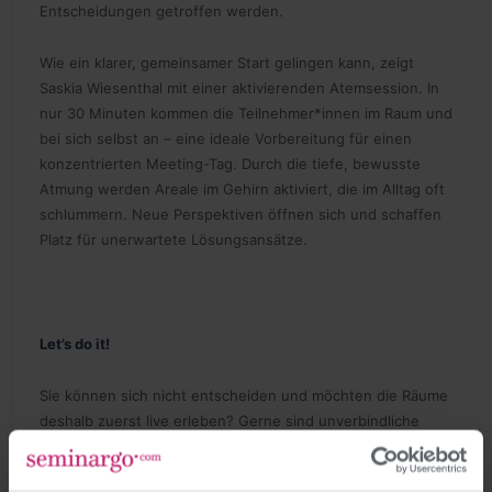
Entscheidungen getroffen werden.
Wie ein klarer, gemeinsamer Start gelingen kann, zeigt
Saskia Wiesenthal mit einer aktivierenden Atemsession. In
nur 30 Minuten kommen die Teilnehmer*innen im Raum und
bei sich selbst an – eine ideale Vorbereitung für einen
konzentrierten Meeting-Tag. Durch die tiefe, bewusste
Atmung werden Areale im Gehirn aktiviert, die im Alltag oft
schlummern. Neue Perspektiven öffnen sich und schaffen
Platz für unerwartete Lösungsansätze.
Let’s do it!
Sie können sich nicht entscheiden und möchten die Räume
deshalb zuerst live erleben? Gerne sind unverbindliche
Besichtigungstermine nach Terminanfrage jederzeit
möglich. Oder mit ein bisschen Glück auch ganz spontan.