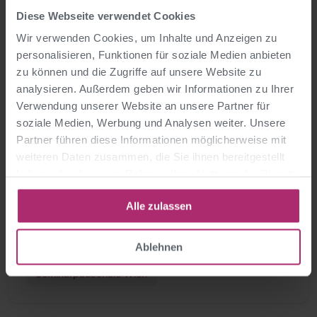
Neugierig geworden?
Diese Webseite verwendet Cookies
Persönliches Gespräch jetzt vereinbaren.
Wir verwenden Cookies, um Inhalte und Anzeigen zu
personalisieren, Funktionen für soziale Medien anbieten
zu können und die Zugriffe auf unsere Website zu
analysieren. Außerdem geben wir Informationen zu Ihrer
>> Persönlichen Termin vereinbaren
Verwendung unserer Website an unsere Partner für
soziale Medien, Werbung und Analysen weiter. Unsere
Partner führen diese Informationen möglicherweise mit
weiteren Daten zusammen, die Sie ihnen bereitgestellt
haben oder die sie im Rahmen Ihrer Nutzung der Dienste
gesammelt haben.
Tags:
Alle zulassen
2. Bezirk
Hotel Stefanie
Leopoldstadt
Ablehnen
Schick Hotels
Seminarhotel Wien
Seminarpauschale Wien