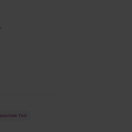
n.
uschale Tirol