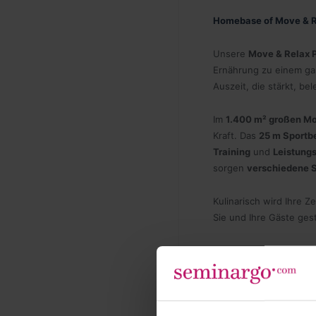
Homebase of Move & 
Unsere
Move & Relax 
Ernährung zu einem gan
Auszeit, die stärkt, be
Im
1.400 m² großen Mo
Kraft. Das
25 m Sportb
Training
und
Leistung
sorgen
verschiedene 
Kulinarisch wird Ihre Z
Sie und Ihre Gäste gest
Teambuilding und Incen