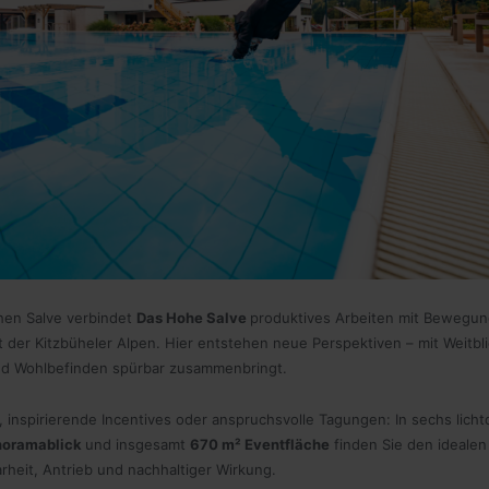
hen Salve verbindet
Das Hohe Salve
produktives Arbeiten mit Bewegun
ft der Kitzbüheler Alpen. Hier entstehen neue Perspektiven – mit Weitb
nd Wohlbefinden spürbar zusammenbringt.
, inspirierende Incentives oder anspruchsvolle Tagungen: In sechs licht
noramablick
und insgesamt
670 m² Eventfläche
finden Sie den ideale
arheit, Antrieb und nachhaltiger Wirkung.