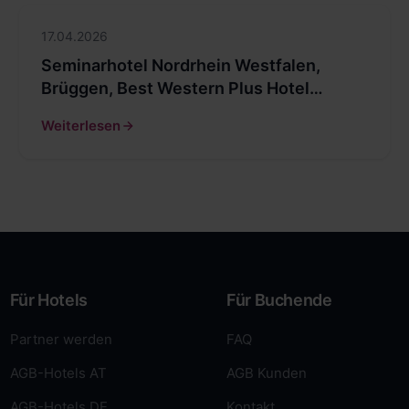
17.04.2026
Seminarhotel Nordrhein Westfalen,
Brüggen, Best Western Plus Hotel
Brüggen
Weiterlesen
Für Hotels
Für Buchende
Partner werden
FAQ
AGB-Hotels AT
AGB Kunden
AGB-Hotels DE
Kontakt