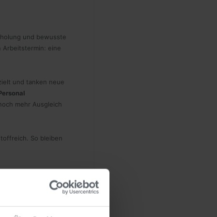
Erholung und bewusste
 Arbeitstermin: eine
ielt und tanken neue
Personal
 noch mehr Ausgleich
toffreich. So bleiben