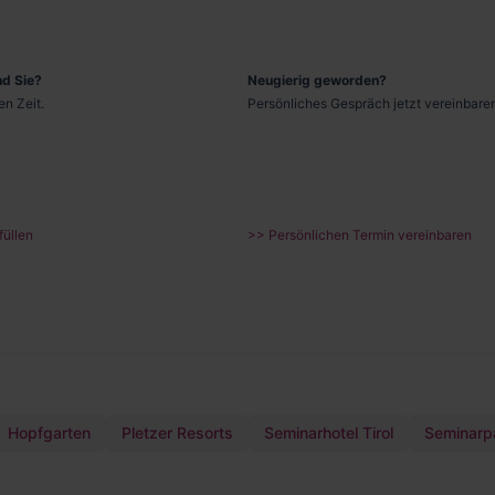
d Sie?
Neugierig geworden?
n Zeit.
Persönliches Gespräch jetzt vereinbare
füllen
>> Persönlichen Termin vereinbaren
Hopfgarten
Pletzer Resorts
Seminarhotel Tirol
Seminarpa