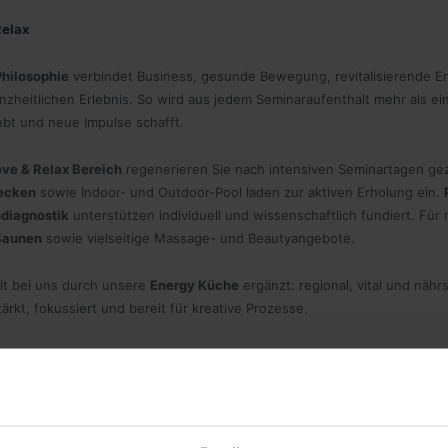
Relax
Philosophie
verbindet Business, gesunde Bewegung, revitalisierende 
zheitlichen Erlebnis. So wird aus jedem Seminaraufenthalt mehr als ein
lebt und neue Impulse schafft.
ve & Relax Bereich
regenerieren Sie nach intensiven Seminartagen gez
ecken
sowie Indoor- und Outdoor-Pool laden zur aktiven Erholung ein.
sdiagnostik
unterstützen individuell und wissenschaftlich fundiert. Für
Saunen
sowie vielseitige Massage- und Beautyangebote.
eit bei uns durch unsere
Energy Küche
ergänzt: regional, vital und nährs
ärkt, fokussiert und bereit für kreative Prozesse.
tives, die begeistern