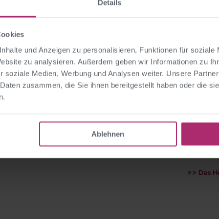
m Resort entfernt beginnt das Naturerlebnis. Ob Bike- und Wandertour
Details
m der sieben Golfplätze in der Umgebung oder Skitage in der
SkiWelt W
 ein produktiver Seminartag dynamisch, vital und verbindend aus. So ent
Cookies
nachhaltig in Erinnerung bleibt.
nhalte und Anzeigen zu personalisieren, Funktionen für soziale
gebote – jetzt Mehrwert sicher
Website zu analysieren. Außerdem geben wir Informationen zu I
r soziale Medien, Werbung und Analysen weiter. Unsere Partner
ch mit den
Move & Relax Zusatzangeboten
aktiv gestalten: Ob Atemübu
 Daten zusammen, die Sie ihnen bereitgestellt haben oder die s
sanfte Massagen – erfahrene Trainer begleiten Ihr Team durch energet
n.
h im Business-Outfit umsetzen lassen. Das Beste: in ausgewählten Zeitr
ltung eines unserer drei
Move Angebote
mit jeweils
2 x 25 Minuten Ak
 für Ihre Teilnehmer dazu!
Ablehnen
 ist normal.
>>
Das H