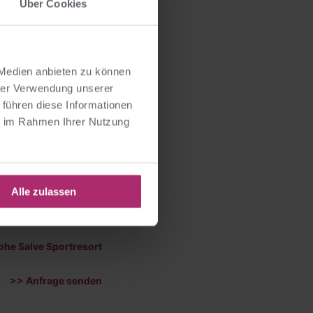
en in den Kitzbüheler
Über Cookies
ilder Kaiser –
steht Teambuilding, das
 Medien anbieten zu können
hrer Verwendung unserer
 führen diese Informationen
ngen, kurze
ie im Rahmen Ihrer Nutzung
isierende Übungen, die
äumen erhalten Sie bei
tivierung, Training
Alle zulassen
ohe Salve Sportresort
>> Anfrage senden