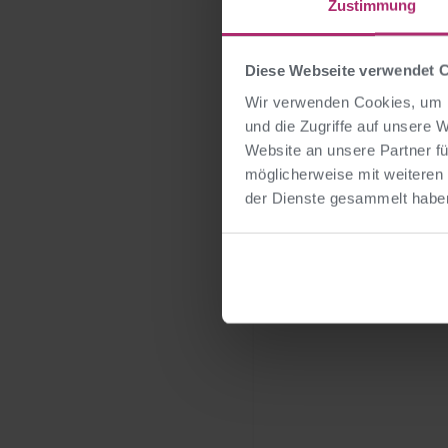
Nur wenige Schritte vo
Zustimmung
Alpen, Golfen auf eine
Brixental
– hier klingt
Diese Webseite verwendet 
bewegt, inspiriert und 
Wir verwenden Cookies, um I
Move & Relax Zusatzan
und die Zugriffe auf unsere 
Website an unsere Partner fü
Auch Pausen lassen si
möglicherweise mit weiteren
Fitnesseinheiten oder 
der Dienste gesammelt habe
sich unkompliziert auc
Buchung Ihrer Veransta
oder Atmung
kostenlos
Denn bei uns gilt:
Mehr