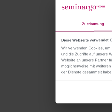
>> Quick-Check jetzt 
Zustimmung
Diese Webseite verwendet 
Wir verwenden Cookies, um I
und die Zugriffe auf unsere 
Website an unsere Partner fü
möglicherweise mit weiteren
VORHERIGER BEITR
seminargo, Frage de
der Dienste gesammelt habe
Antwort Qualität der 