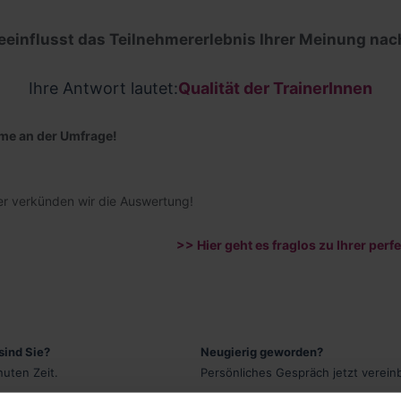
eeinflusst das Teilnehmererlebnis Ihrer Meinung na
Ihre Antwort lautet:
Qualität der TrainerInnen
hme an der Umfrage!
er verkünden wir die Auswertung!
>> Hier geht es fraglos zu Ihrer per
sind Sie?
Neugierig geworden?
uten Zeit.
Persönliches Gespräch jetzt verein