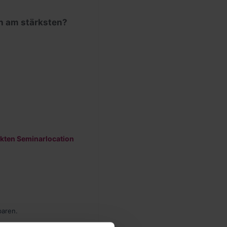
ch am stärksten?
fekten Seminarlocation
baren.