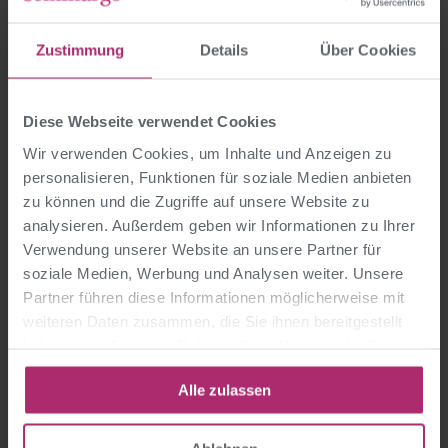
4★
Zustimmung
Details
Über Cookies
Diese Webseite verwendet Cookies
Wir verwenden Cookies, um Inhalte und Anzeigen zu
personalisieren, Funktionen für soziale Medien anbieten
zu können und die Zugriffe auf unsere Website zu
analysieren. Außerdem geben wir Informationen zu Ihrer
Hotel Altstadt Vienna
Verwendung unserer Website an unsere Partner für
Wien
soziale Medien, Werbung und Analysen weiter. Unsere
Partner führen diese Informationen möglicherweise mit
Details ansehen
weiteren Daten zusammen, die Sie ihnen bereitgestellt
haben oder die sie im Rahmen Ihrer Nutzung der Dienste
gesammelt haben.
4★
Alle zulassen