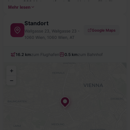
ist nur 200 Meter entfernt. Das Hotel verfügt über
Mehr lesen
eine Bar und 2 klimatisierte Veranstaltungsräume
mit Tageslicht für 5 bis 40 Personen.
Standort
Google Maps
Wallgasse 23, Wallgasse 23 -
1060 Wien, 1060 Wien, AT
16.2 km
zum Flughafen
0.5 km
zum Bahnhof
+
−