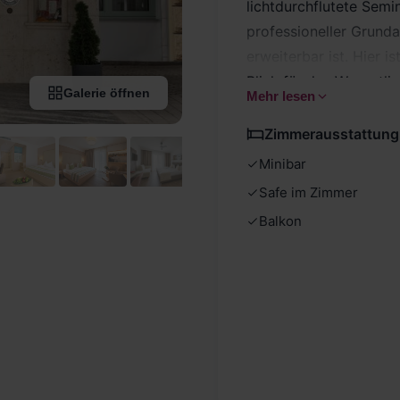
lichtdurchflutete Sem
professioneller Grunda
erweiterbar ist. Hier is
Blick für das Wesentli
Galerie öffnen
Mehr lesen
langjährige Erfahrung
Freizeitangebot mache
Zimmerausstattung
Minibar
Safe im Zimmer
Balkon