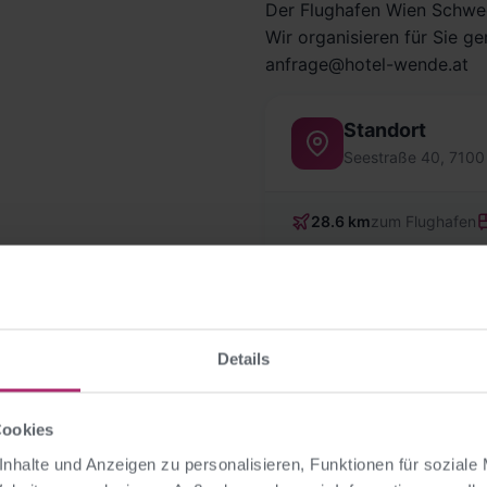
Der Flughafen Wien Schwec
Wir organisieren für Sie ge
anfrage@hotel-wende.at
Standort
Seestraße 40, 7100
28.6 km
zum Flughafen
+
−
Details
Cookies
nhalte und Anzeigen zu personalisieren, Funktionen für soziale