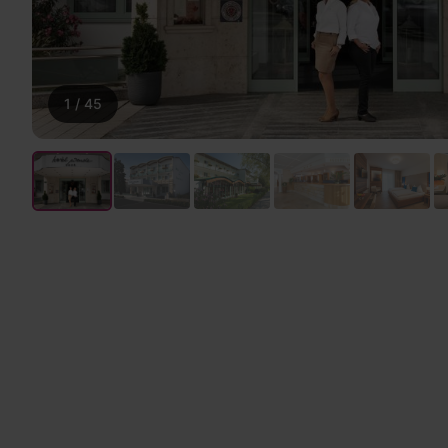
1
/
45