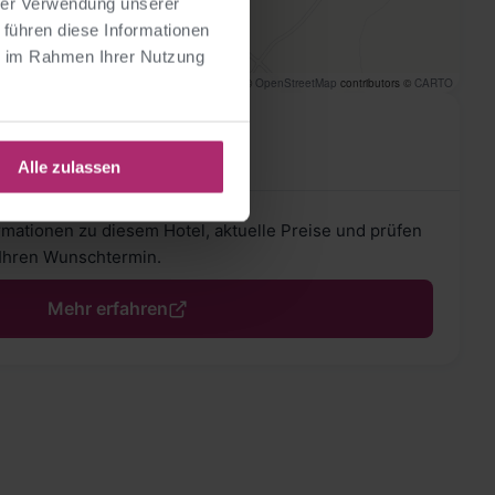
hrer Verwendung unserer
 führen diese Informationen
ie im Rahmen Ihrer Nutzung
Leaflet
|
©
OpenStreetMap
contributors ©
CARTO
iesem Hotel?
& Verfügbarkeit
Alle zulassen
ormationen zu diesem Hotel, aktuelle Preise und prüfen
r Ihren Wunschtermin.
Mehr erfahren