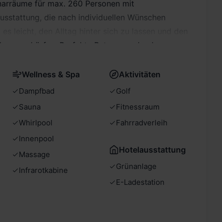
inarräume für max. 260 Personen mit
usstattung, die nach individuellen Wünschen
t es leicht, den Alltag hinter sich zu lassen und den
che zu schärfen. Perfekte Betreuung durch
, familiäre Atmosphäre und ein umfangreiches
n jede Tagung zum Erfolg!
Wellness & Spa
Aktivitäten
Dampfbad
Golf
Sauna
Fitnessraum
Whirlpool
Fahrradverleih
Innenpool
Hotelausstattung
Massage
Grünanlage
Infrarotkabine
E-Ladestation