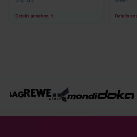
Mariazell
Wien
Details ansehen
Details a