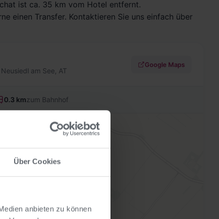
hat ist ca. 35 km vom Hotel entfernt.
rne einen Transfer.
Kontaktieren Sie uns einfach über
Google Maps
 Neusiedl am See, AT
0.3 km
zum Bahnhof
Über Cookies
 Medien anbieten zu können