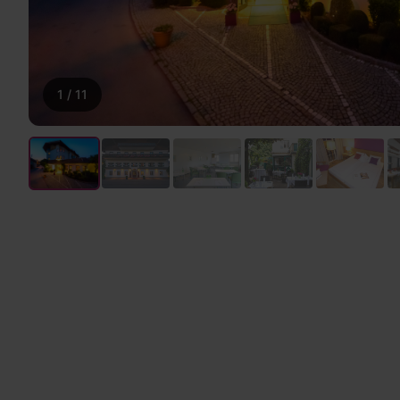
1
/
11