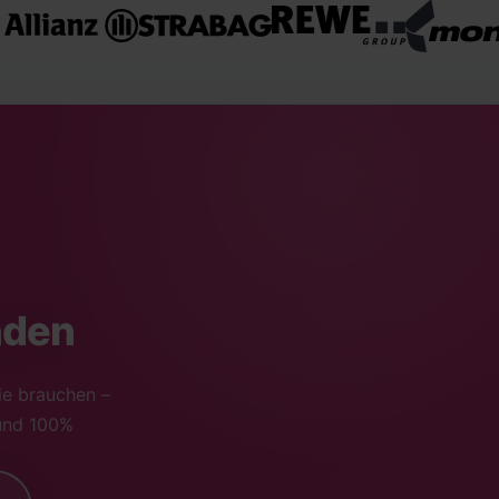
nden
ie brauchen –
 und 100%