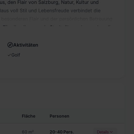
s, den Flair von Salzburg, Natur, Kultur und
us voll Stil und Lebensfreude verbindet die
 besonderen Flair und der persönlichen Betreuung
 Für alle, die gerne in Stadtnähe wohnen, aber die
hen. Das im Landhausstil eingerichtete Hotel wird
ener Gastlichkeit und österreichischer Tradition
Aktivitäten
wohl dem Geschäftsreisenden als auch dem
Golf
ort eines First-Class-Hotels.
Fläche
Personen
60 m²
20-40 Pers.
Details