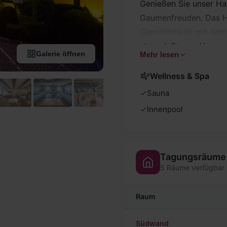
Genießen Sie unser Hau
Gaumenfreuden. Das Ha
Gemütlichkeit mit dem
eines 4-Sterne-Hauses.
Galerie öffnen
Mehr lesen
Ruhe des Landes wünsc
allen Ansprüchen gehob
Wellness & Spa
gerecht und bietet so
Sauna
Urlaubsgast jeden Komf
Innenpool
Tagungsräume
5 Räume verfügbar
Raum
Südwand