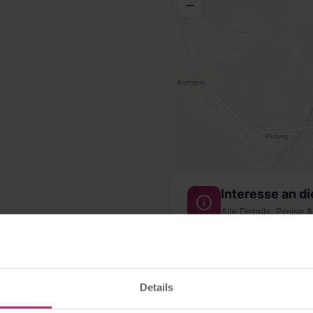
−
Interesse an d
Alle Details, Preise 
Erhalten Sie weitere Inf
Sie die Verfügbarkeit fü
Details