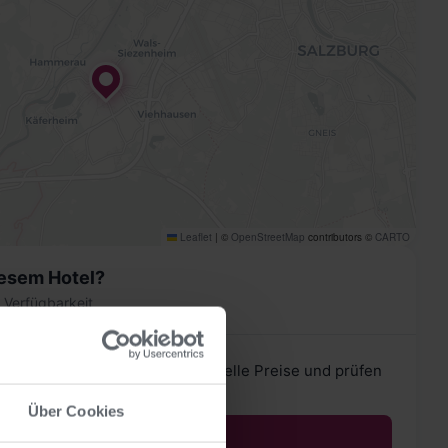
Leaflet
|
©
OpenStreetMap
contributors ©
CARTO
iesem Hotel?
& Verfügbarkeit
ormationen zu diesem Hotel, aktuelle Preise und prüfen
r Ihren Wunschtermin.
Über Cookies
Mehr erfahren