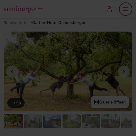
Seminarhotels
/
Garten-Hotel Ochensberger
Galerie öffnen
1
/
59