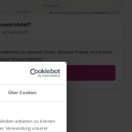
Leaflet
|
©
OpenStreetMap
contributors ©
CARTO
iesem Hotel?
& Verfügbarkeit
ormationen zu diesem Hotel, aktuelle Preise und prüfen
r Ihren Wunschtermin.
Mehr erfahren
Über Cookies
 Medien anbieten zu können
hrer Verwendung unserer