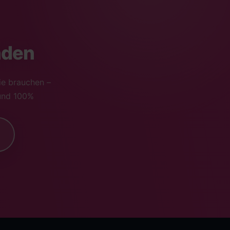
nden
ie brauchen –
 und 100%