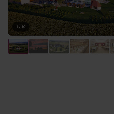
1
/
10