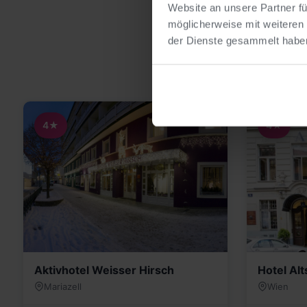
Website an unsere Partner fü
möglicherweise mit weiteren
der Dienste gesammelt habe
4★
4★
Aktivhotel Weisser Hirsch
Hotel Alt
Mariazell
Wien