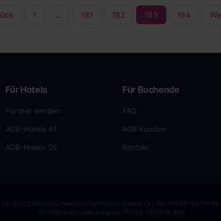
rück
1
…
181
182
183
184
We
Für Hotels
Für Buchende
Partner werden
FAQ
AGB-Hotels AT
AGB Kunden
AGB-Hotels DE
Kontakt
DE-81673 München, Hermann-Weinhauser-Straße 73 | Tel: +49 89 700 741 69
AT-1160 Wien, Liebhartsgasse 16 | Tel: +43/1/90 858