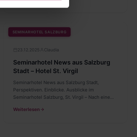
SEMINARHOTEL SALZBURG
23.12.2025
Claudia
Seminarhotel News aus Salzburg
Stadt – Hotel St. Virgil
Seminarhotel News aus Salzburg Stadt,
Perspektiven. Einblicke. Ausblicke im
Seminarhotel Salzburg, St. Virgil – Nach einem
Umbau in Rekordzeit präsentiert…
Weiterlesen