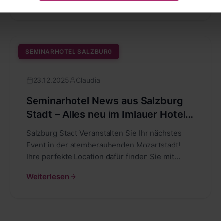
SEMINARHOTEL SALZBURG
23.12.2025
Claudia
Seminarhotel News aus Salzburg
Stadt – Alles neu im Imlauer Hotel
Pitter
Salzburg Stadt Veranstalten Sie Ihr nächstes
Event in der atemberaubenden Mozartstadt!
Ihre perfekte Location dafür finden Sie mit
seminargo.com! Seminarhotels…
Weiterlesen