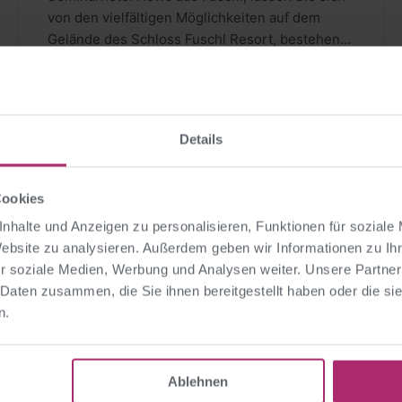
von den vielfältigen Möglichkeiten auf dem
Gelände des Schloss Fuschl Resort, bestehend
aus…
Weiterlesen
Details
SEMINARHOTEL BEZIRK SANKT JOHANN IM PONGAU
Cookies
23.12.2025
Claudia
nhalte und Anzeigen zu personalisieren, Funktionen für soziale
Website zu analysieren. Außerdem geben wir Informationen zu I
Seminarhotel News aus
r soziale Medien, Werbung und Analysen weiter. Unsere Partner
Werfenweng – Alpine
 Daten zusammen, die Sie ihnen bereitgestellt haben oder die s
Charmeoffensive im Travel
n.
Salzburg Genießen Sie Ihren Aufenthalt in der
Charme Bergresort Werfenweng
weltberühmten Mozartstadt oder den
herrlichen Landschaften Salzburgs! Ihre
Ablehnen
perfekte Seminarlocation finden Sie auf…
Weiterlesen